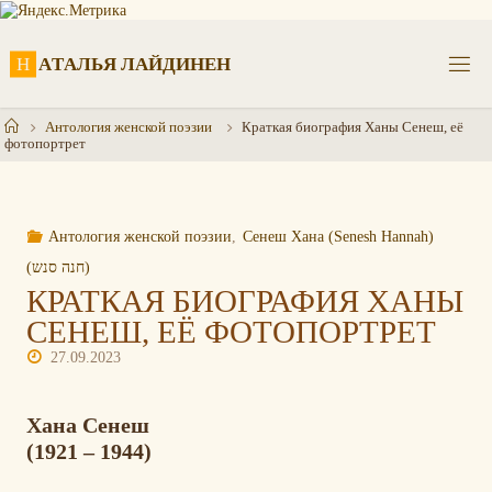
Перейти
к
содержимому
Н
А
Т
А
Л
Ь
Я
Л
А
Й
Д
И
Н
Е
Н
Главная
Антология женской поэзии
Краткая биография Ханы Сенеш, её
фотопортрет
Антология женской поэзии
,
Сенеш Хана (Senesh Hannah)
(חנה סנש)
КРАТКАЯ БИОГРАФИЯ ХАНЫ
СЕНЕШ, ЕЁ ФОТОПОРТРЕТ
27.09.2023
Хана Сенеш
(1921 – 1944)