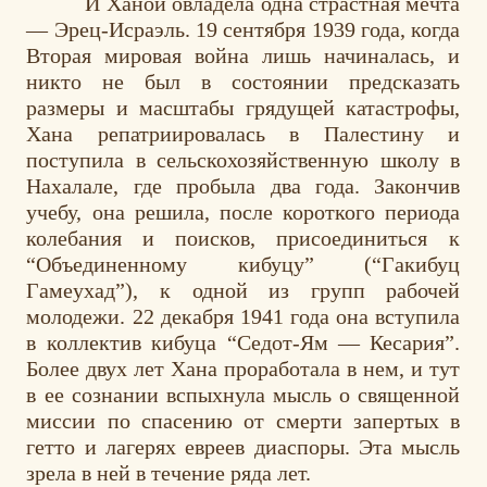
И Ханой овладела одна страстная мечта
— Эрец-Исраэль. 19 сентября 1939 года, когда
Вторая мировая война лишь начиналась, и
никто не был в состоянии предсказать
размеры и масштабы грядущей катастрофы,
Хана репатриировалась в Палестину и
поступила в сельскохозяйственную школу в
Нахалале, где пробыла два года. Закончив
учебу, она решила, после короткого периода
колебания и поисков,
присоединиться к
“Объединенному кибуцу” (“Гакибуц
Гамеухад”), к одной из групп рабочей
молодежи. 22 декабря 1941 года она вступила
в коллектив кибуца “Седот-Ям — Кесария”.
Более двух лет Хана проработала в нем, и тут
в ее сознании вспыхнула мысль о священной
миссии по спасению от смерти запертых в
гетто и лагерях евреев диаспоры. Эта мысль
зрела в ней в течение ряда лет.