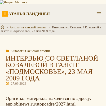
Перейти
к
содержимому
Н
А
Т
А
Л
Ь
Я
Л
А
Й
Д
И
Н
Е
Н
Главная
Антология женской поэзии
Интервью со Светланой Ковалевой в
газете «Подмосковье», 23 мая 2009 года
Антология женской поэзии
ИНТЕРВЬЮ СО СВЕТЛАНОЙ
КОВАЛЕВОЙ В ГАЗЕТЕ
«ПОДМОСКОВЬЕ», 23 МАЯ
2009 ГОДА
27.09.2023
Оригинал материала находится по адресу:
enp.oblnews.ru/stopcadre/2027.html