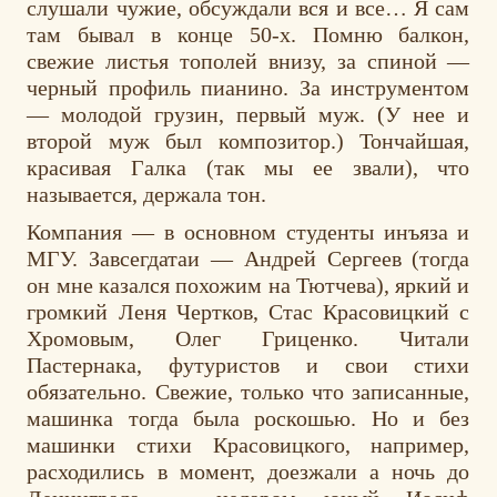
слушали чужие, обсуждали вся и все… Я сам
там бывал в конце 50-х. Помню балкон,
свежие листья тополей внизу, за спиной —
черный профиль пианино. За инструментом
— молодой грузин, первый муж. (У нее и
второй муж был композитор.) Тончайшая,
красивая Галка (так мы ее звали), что
называется, держала тон.
Компания — в основном студенты инъяза и
МГУ. Завсегдатаи — Андрей Сергеев (тогда
он мне казался похожим на Тютчева), яркий и
громкий Леня Чертков, Стас Красовицкий с
Хромовым, Олег Гриценко. Читали
Пастернака, футуристов и свои стихи
обязательно. Свежие, только что записанные,
машинка тогда была роскошью. Но и без
машинки стихи Красовицкого, например,
расходились в момент, доезжали а ночь до