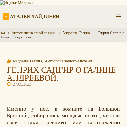
Перейти
к
содержимому
Н
А
Т
А
Л
Ь
Я
Л
А
Й
Д
И
Н
Е
Н
Главная
Антология женской поэзии
Андреева Галина
Генрих Сапгир о
Галине Андреевой.
Андреева Галина
,
Антология женской поэзии
ГЕНРИХ САПГИР О ГАЛИНЕ
АНДРЕЕВОЙ.
27.09.2023
Именно у нее, в комнате на Большой
Бронной, собирались молодые поэты, читали
свои стихи, ревниво или восторженно