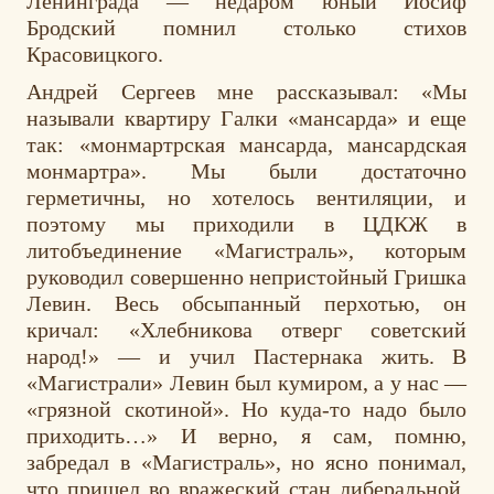
Ленинграда — недаром юный Иосиф
Бродский помнил столько стихов
Красовицкого.
Андрей Сергеев мне рассказывал: «Мы
называли квартиру Галки «мансарда» и еще
так: «монмартрская мансарда, мансардская
монмартра». Мы были достаточно
герметичны, но хотелось вентиляции, и
поэтому мы приходили в ЦДКЖ в
литобъединение «Магистраль», которым
руководил совершенно непристойный Гришка
Левин. Весь обсыпанный перхотью, он
кричал: «Хлебникова отверг советский
народ!» — и учил Пастернака жить. В
«Магистрали» Левин был кумиром, а у нас —
«грязной скотиной». Но куда-то надо было
приходить…» И верно, я сам, помню,
забредал в «Магистраль», но ясно понимал,
что пришел во вражеский стан либеральной,