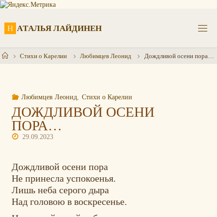
Перейти
к
содержимому
Н
А
Т
А
Л
Ь
Я
Л
А
Й
Д
И
Н
Е
Н
Главная
Стихи о Карелии
Любимцев Леонид
Дождливой осени пора…
Любимцев Леонид
,
Стихи о Карелии
ДОЖДЛИВОЙ ОСЕНИ
ПОРА…
29.09.2023
Дождливой осени пора
Не принесла успокоенья.
Лишь неба серого дыра
Над головою в воскресенье.