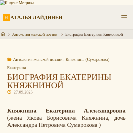
Перейти
к
содержимому
Н
А
Т
А
Л
Ь
Я
Л
А
Й
Д
И
Н
Е
Н
Главная
Антология женской поэзии
Биография Екатерины Княжниной
Антология женской поэзии
,
Княжнина (Сумарокова)
Екатерина
БИОГРАФИЯ ЕКАТЕРИНЫ
КНЯЖНИНОЙ
27.09.2023
Княжнина Екатерина Александровна
(жена Якова Борисовича Княжнина, дочь
Александра Петровича Сумарокова )