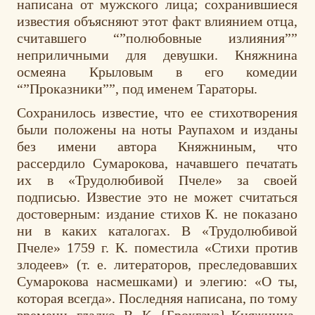
написана от мужского лица; сохранившиеся
известия объясняют этот факт влиянием отца,
считавшего “”полюбовные излияния””
неприличными для девушки. Княжнина
осмеяна Крыловым в его комедии
“”Проказники””, под именем Тараторы.
Сохранилось известие, что ее стихотворения
были положены на ноты Раупахом и изданы
без имени автора Княжниным, что
рассердило Сумарокова, начавшего печатать
их в «Трудолюбивой Пчеле» за своей
подписью. Известие это не может считаться
достоверным: издание стихов К. не показано
ни в каких каталогах. В «Трудолюбивой
Пчеле» 1759 г. К. поместила «Стихи против
злодеев» (т. е. литераторов, преследовавших
Сумарокова насмешками) и элегию: «О ты,
которая всегда». Последняя написана, по тому
времени, гладко. В. К. {Брокгауз} Княжнина,