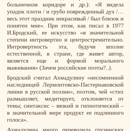
больничном коридоре и др.): «Я видела
упадок плоти / и грубо поврежденный дух /…
весь этот праздник некрасивый / был близок и
понятен мне». При этом, как писал в 1977
И.Бродский, ее искусство «в значительной
степени интровертно и центростремительно.
Интровертность эта, будучи вполне
естественной, в стране, где живет автор,
является еще и формой морального
выживания» (Зачем российские поэты?..).
Бродский считал Ахмадулину «несомненной
наследницей Лермонтовско-Пастернаковской
линии в русской поэзии», поэтом, чей «стих
размышляет, медитирует, отклоняется от
темы; синтаксис – вязкий и гипнотический –
в значительной мере продукт ее подлинного
голоса».
Ахмадулина много переводила грузинских