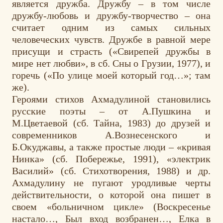
является дружба. Дружбу – в том числе
дружбу-любовь и дружбу-творчество – она
считает одним из самых сильных
человеческих чувств. Дружбе в равной мере
присущи и страсть («Свирепей дружбы в
мире нет любви», в сб. Сны о Грузии, 1977), и
горечь («По улице моей который год…»; там
же).
Героями стихов Ахмадулиной становились
русские поэты – от А.Пушкина и
М.Цветаевой (сб. Тайна, 1983) до друзей и
современников А.Вознесенского и
Б.Окуджавы, а также простые люди – «кривая
Нинка» (сб. Побережье, 1991), «электрик
Василий» (сб. Стихотворения, 1988) и др.
Ахмадулину не пугают уродливые черты
действительности, о которой она пишет в
своем «больничном цикле» (Воскресенье
настало…, Был вход возбранен…, Елка в