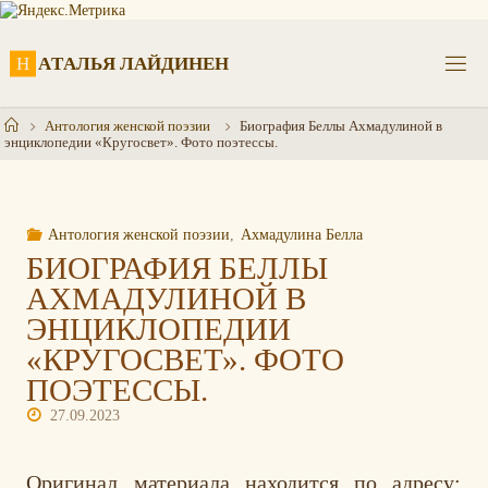
Перейти
к
содержимому
Н
А
Т
А
Л
Ь
Я
Л
А
Й
Д
И
Н
Е
Н
Главная
Антология женской поэзии
Биография Беллы Ахмадулиной в
энциклопедии «Кругосвет». Фото поэтессы.
Антология женской поэзии
,
Ахмадулина Белла
БИОГРАФИЯ БЕЛЛЫ
АХМАДУЛИНОЙ В
ЭНЦИКЛОПЕДИИ
«КРУГОСВЕТ». ФОТО
ПОЭТЕССЫ.
27.09.2023
Оригинал материала находится по адресу: