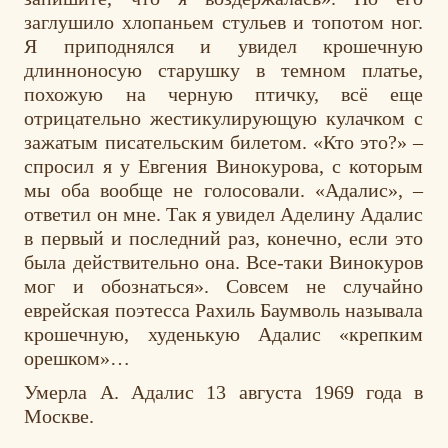
заглушило хлопаньем стульев и топотом ног.
Я приподнялся и увидел крошечную
длинноносую старушку в темном платье,
похожую на черную птичку, всё еще
отрицательно жестикулирующую кулачком с
зажатым писательским билетом. «Кто это?» –
спросил я у Евгения Винокурова, с которым
мы оба вообще не голосовали. «Адалис», –
ответил он мне. Так я увидел Аделину Адалис
в первый и последний раз, конечно, если это
была действительно она. Все-таки Винокуров
мог и обознаться». Совсем не случайно
еврейская поэтесса Рахиль Баумволь называла
крошечную, худенькую Адалис «крепким
орешком»…
Умерла А. Адалис 13 августа 1969 года в
Москве.