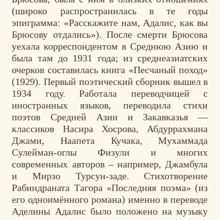
(широко распространилась в те годы
эпиграмма: «Расскажите нам, Адалис, как вы
Брюсову отдались»). После смерти Брюсова
уехала корреспондентом в Среднюю Азию и
была там до 1931 года; из среднеазиатских
очерков составилась книга «Песчаный поход»
(1929). Первый поэтический сборник вышел в
1934 году. Работала переводчицей с
иностранных языков, переводила стихи
поэтов Средней Азии и Закавказья —
классиков Насира Хосрова, Абдуррахмана
Джами, Наапета Кучака, Мухаммада
Сулейман-оглы Физули и многих
современных авторов – например, Джамбула
и Мирзо Турсун-заде. Стихотворение
Рабиндраната Тагора «Последняя поэма» (из
его одноимённого романа) именно в переводе
Аделины Адалис было положено на музыку