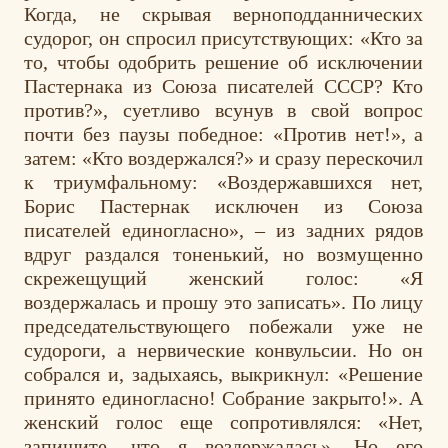
Когда, не скрывая верноподданнических
судорог, он спросил присутствующих: «Кто за
то, чтобы одобрить решение об исключении
Пастернака из Союза писателей СССР? Кто
против?», суетливо всунув в свой вопрос
почти без паузы победное: «Против нет!», а
затем: «Кто воздержался?» и сразу перескочил
к триумфальному: «Воздержавшихся нет,
Борис Пастернак исключен из Союза
писателей единогласно», – из задних рядов
вдруг раздался тоненький, но возмущенно
скрежещущий женский голос: «Я
воздержалась и прошу это записать». По лицу
председательствующего побежали уже не
судороги, а нервические конвульсии. Но он
собрался и, задыхаясь, выкрикнул: «Решение
принято единогласно! Собрание закрыто!». А
женский голос еще сопротивлялся: «Нет,
запишите, что я воздержалась». Но его