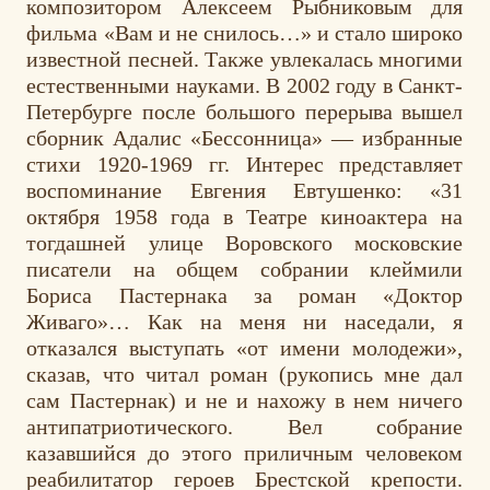
композитором Алексеем Рыбниковым для
фильма «Вам и не снилось…» и стало широко
известной песней. Также увлекалась многими
естественными науками. В 2002 году в Санкт-
Петербурге после большого перерыва вышел
сборник Адалис «Бессонница» — избранные
стихи 1920-1969 гг. Интерес представляет
воспоминание Евгения Евтушенко: «31
октября 1958 года в Театре киноактера на
тогдашней улице Воровского московские
писатели на общем собрании клеймили
Бориса Пастернака за роман «Доктор
Живаго»… Как на меня ни наседали, я
отказался выступать «от имени молодежи»,
сказав, что читал роман (рукопись мне дал
сам Пастернак) и не и нахожу в нем ничего
антипатриотического. Вел собрание
казавшийся до этого приличным человеком
реабилитатор героев Брестской крепости.