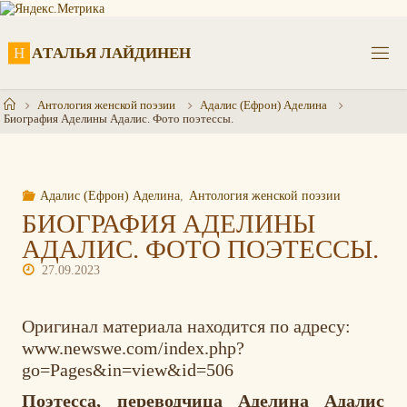
Перейти
к
содержимому
Н
А
Т
А
Л
Ь
Я
Л
А
Й
Д
И
Н
Е
Н
Главная
Антология женской поэзии
Адалис (Ефрон) Аделина
Биография Аделины Адалис. Фото поэтессы.
Адалис (Ефрон) Аделина
,
Антология женской поэзии
БИОГРАФИЯ АДЕЛИНЫ
АДАЛИС. ФОТО ПОЭТЕССЫ.
27.09.2023
Оригинал материала находится по адресу:
www.newswe.com/index.php?
go=Pages&in=view&id=506
Поэтесса, переводчица Аделина Адалис