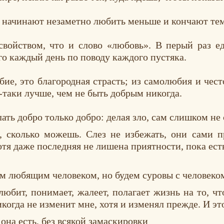
 начинают незаметно любить меньше и кончают тем,
войством, что и слово «любовь». В перый раз ед
го каждый день по поводу каждого пустяка.
юбие, это благородная страсть; из самолюбия и че
е-таки лучше, чем не быть добрым никогда.
ть добро только добро: делая зло, сам слишком не 
 сколько можешь. Слез не избежать, они сами пр
хотя даже последняя не лишена приятности, пока ест
м любящим человеком, но будем суровы с человек
любит, понимает, жалеет, полагает жизнь на то, ч
икогда не изменит мне, хотя и изменял прежде. И эт
 она есть, без всякой замаскировки