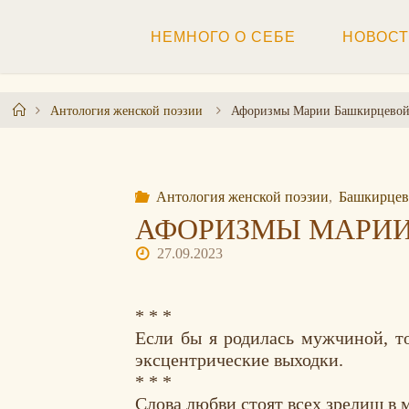
Перейти
к
НЕМНОГО О СЕБЕ
НОВОС
содержимому
Главная
Антология женской поэзии
Афоризмы Марии Башкирцевой
Антология женской поэзии
,
Башкирцев
АФОРИЗМЫ МАРИИ
27.09.2023
* * *
Если бы я родилась мужчиной, т
эксцентрические выходки.
* * *
Слова любви стоят всех зрелищ в м